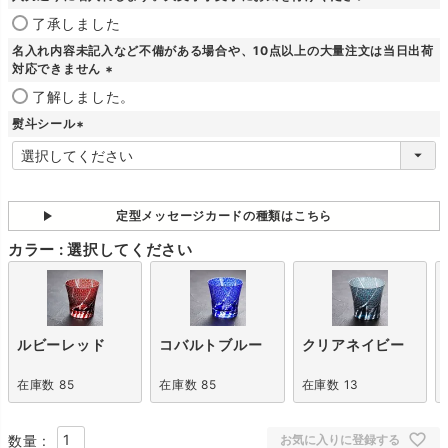
)
(
了承しました
必
名入れ内容未記入など不備がある場合や、10点以上の大量注文は当日出荷
須
対応できません
)
(
了解しました。
必
熨斗シール
須
)
(
必
須
)
定型メッセージカードの種類はこちら
カラー
選択してください
ルビーレッド
コバルトブルー
クリアネイビー
在庫数
85
在庫数
85
在庫数
13
お気に入りに登録する