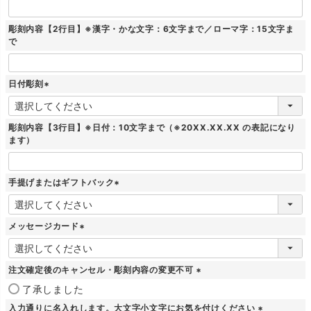
彫刻内容【2行目】※漢字・かな文字：6文字まで／ローマ字：15文字ま
で
日付彫刻
(
必
須
彫刻内容【3行目】※日付：10文字まで（※20XX.XX.XX の表記になり
)
ます）
手提げまたはギフトバック
(
必
須
メッセージカード
)
(
必
須
注文確定後のキャンセル・彫刻内容の変更不可
)
(
了承しました
必
入力通りに名入れします。大文字小文字にお気を付けください
須