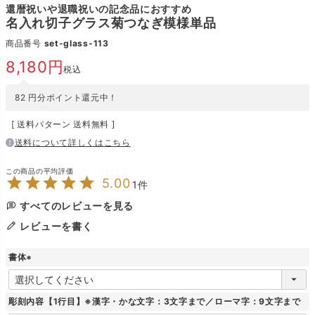
還暦祝いや退職祝いの記念品におすすめ
名入れ切子グラス菊つなぎ模様単品
商品番号
set-glass-113
8,180
税込
82
円分ポイント還元中！
送料パターン
送料無料
送料について詳しくはこちら
5.00
1
すべてのレビューを見る
レビューを書く
書体
(
必
須
彫刻内容【1行目】※漢字・かな文字：3文字まで／ローマ字：9文字まで
)