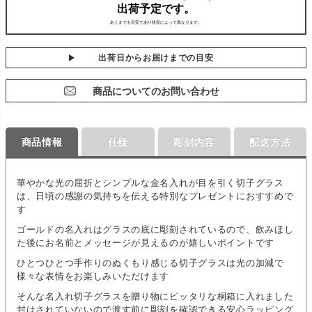
出荷日からお届けまでの目安
商品についてのお問い合わせ
商品情報
仕様
彫刻内容
配送方法
華やかな光の屈折とシンプルな金名入れが目を引く切子グラス
は、日頃の感謝の気持ちを伝える特別なプレゼントにおすすめで
す
ゴールドの名入れはグラスの底に彫刻されているので、飲みほし
た後にお名前とメッセージが見えるのが嬉しいポイントです
ひとつひとつ手作りのぬくもり感じる切子グラスは光の加減で
様々な表情をお楽しみいただけます
そんな名入れ切子グラスを贈り物にピッタリな桐箱に入れました
封はされていないので渡す前に彫刻を確認できる安心ラッピング