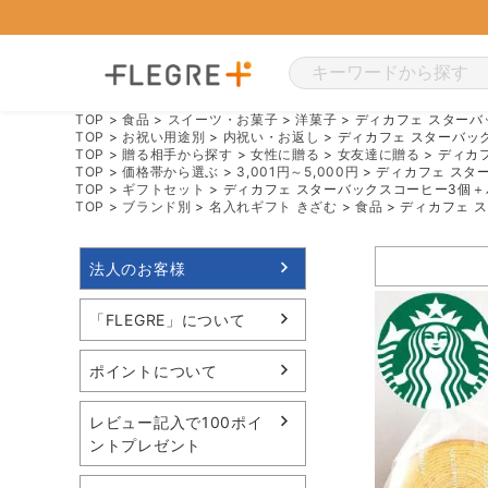
TOP
食品
スイーツ・お菓子
洋菓子
ディカフェ スターバ
TOP
お祝い用途別
内祝い・お返し
ディカフェ スターバッ
TOP
贈る相手から探す
女性に贈る
女友達に贈る
ディカ
TOP
価格帯から選ぶ
3,001円～5,000円
ディカフェ スタ
TOP
ギフトセット
ディカフェ スターバックスコーヒー3個
TOP
ブランド別
名入れギフト きざむ
食品
ディカフェ 
法人のお客様
「FLEGRE」について
ポイントについて
レビュー記入で100ポイ
ントプレゼント