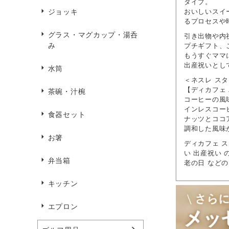
タイプ。
おいしいスイ
ジョッキ
るプロセスや
グラス・マグカップ・湯呑
引き出物や内
み
プチギフト、
もうすぐママ
出産祝いとし
水筒
＜ネスレ ス
【ディカフェ
茶碗・汁椀
コーヒーの風
インレスコー
食器セット
ナッツとココ
調和した風味
お箸
ディカフェ 
い 出産祝い 
弁当箱
老の日 など
キッチン
エプロン