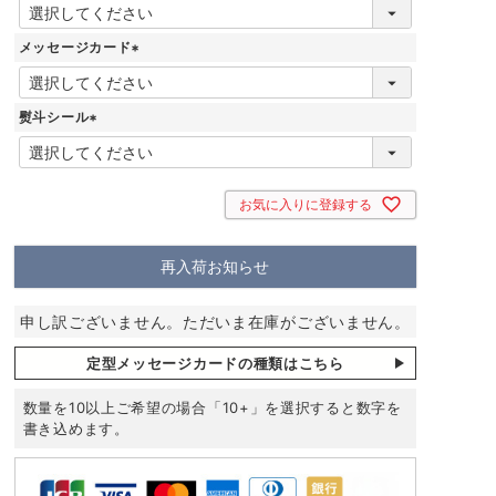
(
必
須
メッセージカード
)
(
必
須
熨斗シール
)
(
必
須
)
お気に入りに登録する
再入荷お知らせ
申し訳ございません。ただいま在庫がございません。
定型メッセージカードの種類はこちら
数量を10以上ご希望の場合「10+」を選択すると数字を
書き込めます。