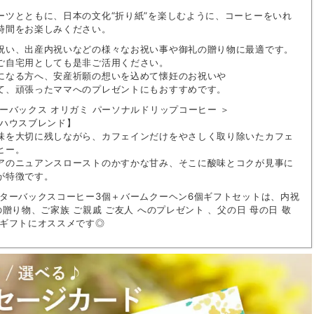
ーツとともに、日本の文化“折り紙”を楽しむように、コーヒーをいれ
時間をお楽しみください。
祝い、出産内祝いなどの様々なお祝い事や御礼の贈り物に最適です。
ご自宅用としても是非ご活用ください。
になる方へ、安産祈願の想いを込めて懐妊のお祝いや
て、頑張ったママへのプレゼントにもおすすめです。
ターバックス オリガミ パーソナルドリップコーヒー ＞
 ハウスブレンド】
味を大切に残しながら、カフェインだけをやさしく取り除いたカフェ
ヒー。
アのニュアンスローストのかすかな甘み、そこに酸味とコクが見事に
が特徴です。
スターバックスコーヒー3個＋バームクーヘン6個ギフトセットは、内祝
の贈り物、ご家族 ご親戚 ご友人 へのプレゼント 、父の日 母の日 敬
のギフトにオススメです◎