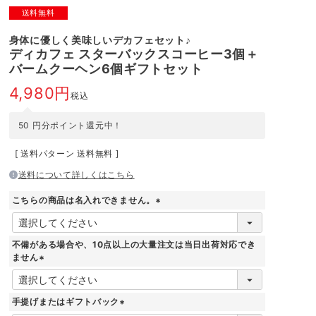
送料無料
身体に優しく美味しいデカフェセット♪
ディカフェ スターバックスコーヒー3個＋
バームクーヘン6個ギフトセット
4,980
税込
50
円分ポイント還元中！
送料パターン
送料無料
送料について詳しくはこちら
こちらの商品は名入れできません。
(
必
須
不備がある場合や、10点以上の大量注文は当日出荷対応でき
)
ません
(
必
須
手提げまたはギフトバック
)