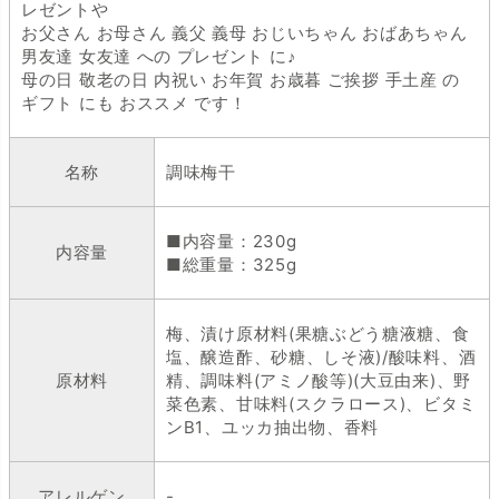
レゼントや
お父さん お母さん 義父 義母 おじいちゃん おばあちゃん
男友達 女友達 への プレゼント に♪
母の日 敬老の日 内祝い お年賀 お歳暮 ご挨拶 手土産 の
ギフト にも おススメ です！
名称
調味梅干
■内容量：230g
内容量
■総重量：325g
梅、漬け原材料(果糖ぶどう糖液糖、食
塩、醸造酢、砂糖、しそ液)/酸味料、酒
原材料
精、調味料(アミノ酸等)(大豆由来)、野
菜色素、甘味料(スクラロース)、ビタミ
ンB1、ユッカ抽出物、香料
アレルゲン
-