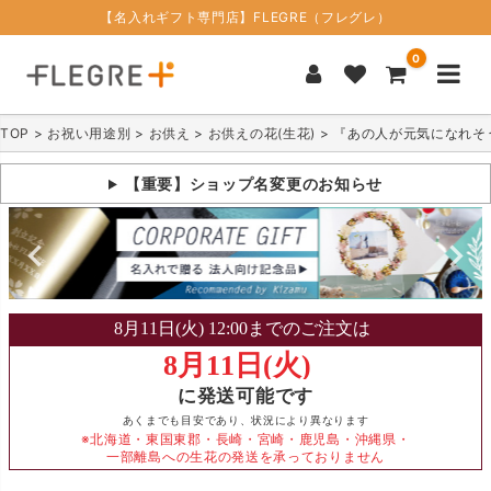
【名入れギフト専門店】FLEGRE（フレグレ）
0
TOP
お祝い用途別
お供え
お供えの花(生花)
『あの人が元気になれそう
【重要】ショップ名変更のお知らせ
に発送可能です
あくまでも目安であり、状況により異なります
※北海道・東国東郡・長崎・宮崎・鹿児島・沖縄県・
一部離島への生花の発送を承っておりません