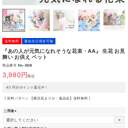
送料無料
最短当日発送可能
『あの人が元気になれそうな花束・AA』 生花 お見
舞い お供え ペット
商品番号
fm-006
3,980
税込
40
円分ポイント還元中！
送料パターン
【横浜花まりか・逸品会】送料無料
ご用途
(
必
須