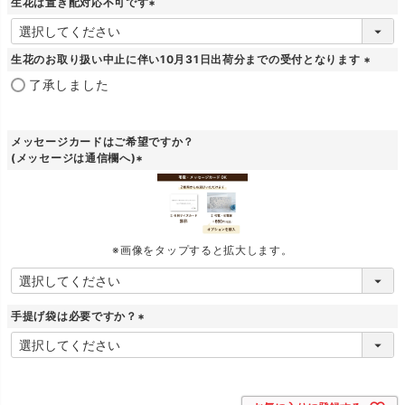
生花は置き配対応不可です
)
(
必
須
生花のお取り扱い中止に伴い10月31日出荷分までの受付となります
)
(
了承しました
必
須
)
メッセージカードはご希望ですか？
(メッセージは通信欄へ)
(
必
須
)
※画像をタップすると拡大します。
手提げ袋は必要ですか？
(
必
須
)