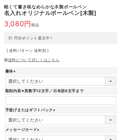
軽くて書き味なめらかな木製ボールペン
名入れオリジナルボールペン[木製]
3,080
税込
31
円分ポイント還元中！
送料パターン
送料別
送料について詳しくはこちら
書体
(
必
須
彫刻内容※英数字12文字／日本語6文字まで
)
手提げまたはギフトバック
(
必
須
メッセージカード
)
(