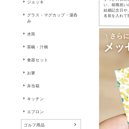
ジョッキ
い、就職祝い
結婚記念日や
グラス・マグカップ・湯呑
名前を入れて
み
水筒
茶碗・汁椀
食器セット
お箸
弁当箱
キッチン
エプロン
ゴルフ用品