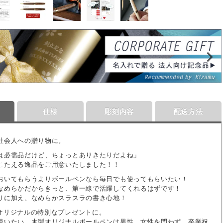
仕様
彫刻内容
配送方法
社会人への贈り物に。
は必需品だけど、ちょっとありきたりだよね」
こたえる逸品をご用意いたしました！！
おいてもらうよりボールペンなら毎日でも使ってもらいたい！
なめらかだからきっと、第一線で活躍してくれるはずです！
りに加え、なめらかスラスラの書き心地！
オリジナルの特別なプレゼントに。
使いたい、木製オリジナルボールペンは男性、女性を問わず、卒業祝