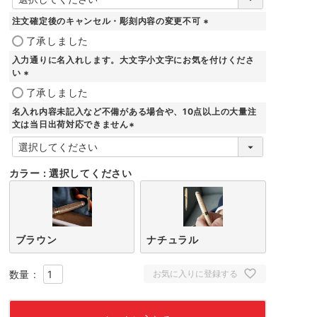
必
須
注文確定後のキャンセル・彫刻内容の変更不可
)
(
了承しました
必
入力通りに名入れします。大文字小文字にお気を付けくださ
須
い
)
(
了承しました
必
名入れ内容未記入など不備がある場合や、10点以上の大量注
須
文は当日出荷対応できません
)
(
必
須
カラー
選択してください
)
ブラウン
ナチュラル
お気に入りに登録する