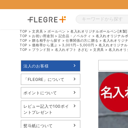
TOP
文房具
ボールペン
名入れオリジナルボールペン[木製]
TOP
お祝い用途別
記念品・ノベルティ
名入れオリジナルボ
TOP
贈る相手から探す
仕事関係の方に贈る
名入れオリジナ
TOP
価格帯から選ぶ
3,001円～5,000円
名入れオリジナル
TOP
ブランド別
名入れギフト きざむ
文房具
名入れオリ
法人のお客様
「FLEGRE」について
ポイントについて
レビュー記入で100ポイ
ントプレゼント
熨斗紙について