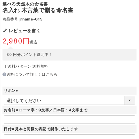
選べる天然木の命名書
名入れ 木言葉で贈る命名書
商品番号
jrname-015
レビューを書く
2,980
税込
30
円分ポイント還元中！
送料パターン
送料無料
送料について詳しくはこちら
リボン
(
必
須
お名前※ローマ字：9文字／日本語：4文字まで
)
日付※見本と同様の表記で製作いたします