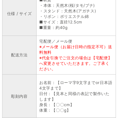
・本体：天然木(桜/タモ/ブナ)
・スタンド：天然木(アガチス)
仕様 / サイズ
・リボン：ポリエステル綿
■サイズ：直径12.5cm
■重量：約40g
宅配便／メール便
※メール便（お届け日時の指定不可）送
料無料
配送方法
※代金引換でご注文の場合は【宅配便】
へ変更させていただきます。ご了承く
ださい。
お名前：【ローマ字9文字までor日本語
4文字まで】
日付：【見本と同様の表記で製作いた
彫刻内容
します】
身長：【〇〇cm】
体重：【〇〇g】