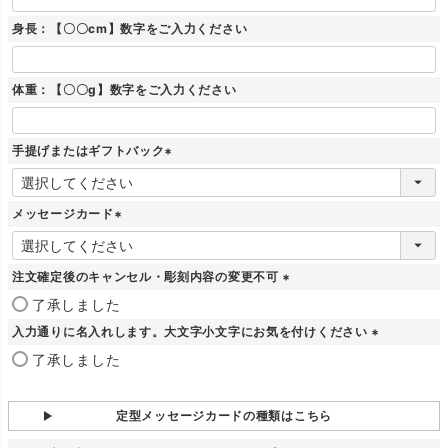
身長：【〇〇cm】数字をご入力ください
体重：【〇〇g】数字をご入力ください
手提げまたはギフトバック
(
必
須
メッセージカード
)
(
必
須
注文確定後のキャンセル・彫刻内容の変更不可
)
(
了承しました
必
入力通りに名入れします。大文字小文字にお気を付けください
須
)
(
了承しました
必
須
)
定型メッセージカードの種類はこちら