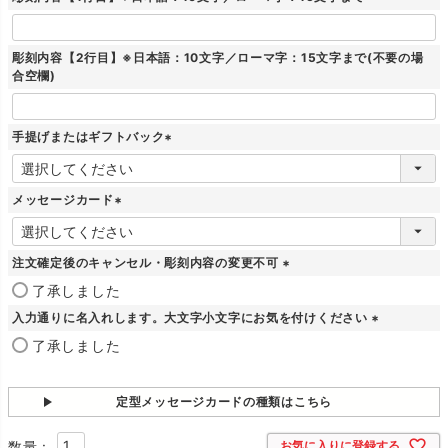
)
彫刻内容【2行目】※日本語：10文字／ローマ字：15文字まで(不要の場
合空欄)
手提げまたはギフトバック
(
必
須
メッセージカード
)
(
必
須
注文確定後のキャンセル・彫刻内容の変更不可
)
(
了承しました
必
入力通りに名入れします。大文字小文字にお気を付けください
須
)
(
了承しました
必
須
)
定型メッセージカードの種類はこちら
お気に入りに登録する