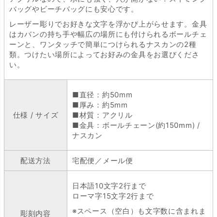
バッグやビーチバッグにも安心です。
レーザー彫りでお好きな文字を浮かび上がらせます。金具
はカバンの持ち手や幅広の場所にも付けられるボールチェ
ーンと、ワンタッチで簡単につけられるナスカンの2種
類。つけたい場所によってお好みの金具をお選びくださ
い。
■直径：約50mm
■厚み：約5mm
仕様 / サイズ
■材質：アクリル
■金具：ボールチェーン(約150mm) /
ナスカン
配送方法
宅配便／メール便
日本語10文字2行まで
ローマ字15文字2行まで
※スペース（空白）も文字数に含まれま
彫刻内容