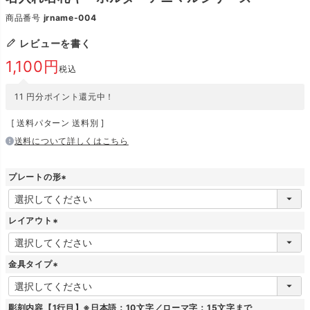
商品番号
jrname-004
レビューを書く
1,100
税込
11
円分ポイント還元中！
送料パターン
送料別
送料について詳しくはこちら
プレートの形
(
必
須
レイアウト
)
(
必
須
金具タイプ
)
(
必
須
彫刻内容【1行目】※日本語：10文字／ローマ字：15文字まで