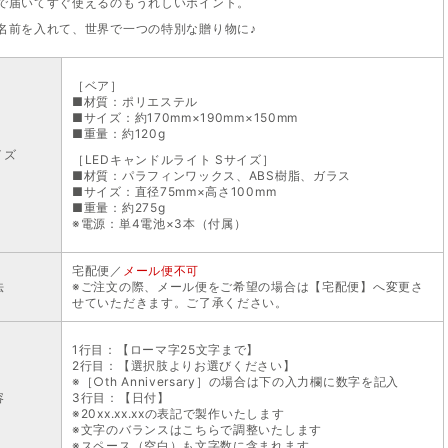
で届いてすぐ使えるのもうれしいポイント。
名前を入れて、世界で一つの特別な贈り物に♪
［ベア］
■材質：ポリエステル
■サイズ：約170mm×190mm×150mm
■重量：約120g
イズ
［LEDキャンドルライト Sサイズ］
■材質：パラフィンワックス、ABS樹脂、ガラス
■サイズ：直径75mm×高さ100mm
■重量：約275g
※電源：単4電池×3本（付属）
宅配便／
メール便不可
法
※ご注文の際、メール便をご希望の場合は【宅配便】へ変更さ
せていただきます。ご了承ください。
1行目：【ローマ字25文字まで】
2行目：【選択肢よりお選びください】
※［○th Anniversary］の場合は下の入力欄に数字を記入
容
3行目：【日付】
※20xx.xx.xxの表記で製作いたします
※文字のバランスはこちらで調整いたします
※スペース（空白）も文字数に含まれます