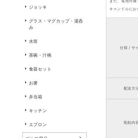
また、電池付属
ジョッキ
キャンドルにお
グラス・マグカップ・湯呑
み
水筒
仕様 / サ
茶碗・汁椀
食器セット
お箸
配送方
弁当箱
キッチン
彫刻内
エプロン