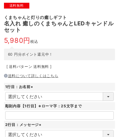
送料無料
くまちゃんと灯りの癒しギフト
名入れ 癒しのくまちゃんとLEDキャンドル
セット
5,980
税込
60
円分ポイント還元中！
送料パターン
送料無料
送料について詳しくはこちら
1行目：お名前
(
必
須
彫刻内容【1行目】※ローマ字：25文字まで
)
2行目：メッセージ
(
必