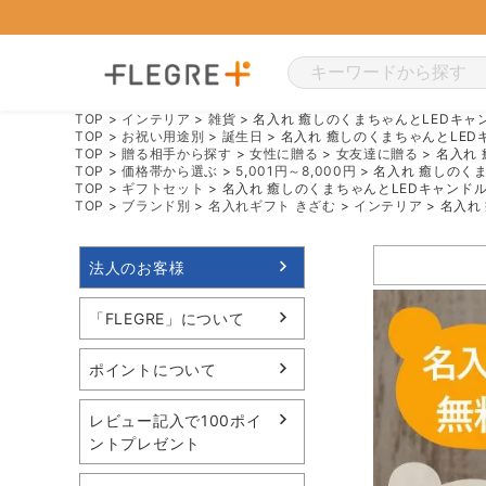
TOP
インテリア
雑貨
名入れ 癒しのくまちゃんとLEDキャ
TOP
お祝い用途別
誕生日
名入れ 癒しのくまちゃんとLED
TOP
贈る相手から探す
女性に贈る
女友達に贈る
名入れ
TOP
価格帯から選ぶ
5,001円～8,000円
名入れ 癒しのく
TOP
ギフトセット
名入れ 癒しのくまちゃんとLEDキャンド
TOP
ブランド別
名入れギフト きざむ
インテリア
名入れ
法人のお客様
「FLEGRE」について
ポイントについて
レビュー記入で100ポイ
ントプレゼント