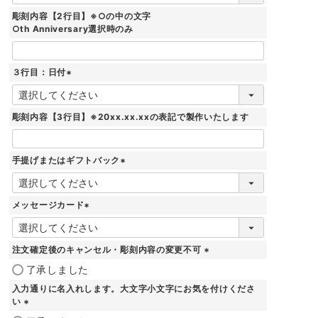
須
彫刻内容【2行目】※○の中の文字
)
○th Anniversary選択時のみ
３行目：日付
(
必
須
彫刻内容【3行目】※20xx.xx.xxの表記で製作いたします
)
手提げまたはギフトバック
(
必
須
メッセージカード
)
(
必
須
注文確定後のキャンセル・彫刻内容の変更不可
)
(
了承しました
必
入力通りに名入れします。大文字小文字にお気を付けくださ
須
い
)
(