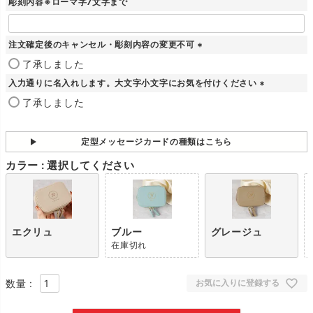
彫刻内容※ローマ字7文字まで
)
注文確定後のキャンセル・彫刻内容の変更不可
(
了承しました
必
入力通りに名入れします。大文字小文字にお気を付けください
須
)
(
了承しました
必
須
)
定型メッセージカードの種類はこちら
カラー
選択してください
エクリュ
ブルー
グレージュ
在庫切れ
お気に入りに登録する