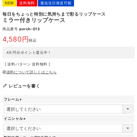
NEW
送料無料
最短当日発送可能
毎日をちょっと特別に気持ちまで彩るリップケース
ミラー付きリップケース
商品番号
porch-013
4,580
税込
46
円分ポイント還元中！
送料パターン
送料無料
送料について詳しくはこちら
レビューを書く
フレーム
(
必
須
イニシャル
)
(
必
須