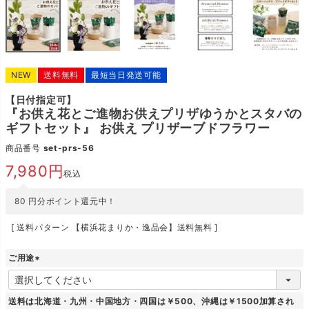
NEW
送料無料
最短当日発送可能
【日付指定可】
『お供え花とご進物お供えプリザゆうかとスタバの
ギフトセット』 お供え プリザーブドフラワー
商品番号
set-prs-56
7,980
税込
80
円分ポイント還元中！
送料パターン
【横浜花まりか・逸品会】送料無料
ご用途
(
必
須
送料は北海道・九州・中国地方・四国は￥500、沖縄は￥1500加算され