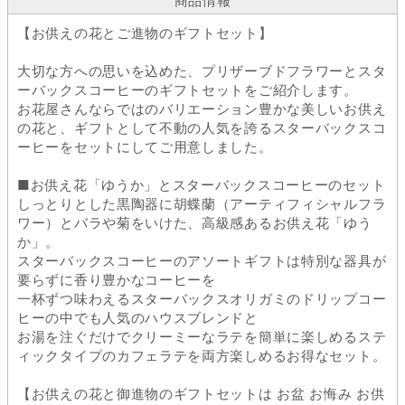
商品情報
【お供えの花とご進物のギフトセット】
大切な方への思いを込めた、プリザーブドフラワーとスタ
ーバックスコーヒーのギフトセットをご紹介します。
お花屋さんならではのバリエーション豊かな美しいお供え
の花と、ギフトとして不動の人気を誇るスターバックスコ
ーヒーをセットにしてご用意しました。
■お供え花「ゆうか」とスターバックスコーヒーのセット
しっとりとした黒陶器に胡蝶蘭（アーティフィシャルフラ
ワー）とバラや菊をいけた、高級感あるお供え花「ゆう
か」。
スターバックスコーヒーのアソートギフトは特別な器具が
要らずに香り豊かなコーヒーを
一杯ずつ味わえるスターバックスオリガミのドリップコー
ヒーの中でも人気のハウスブレンドと
お湯を注ぐだけでクリーミーなラテを簡単に楽しめるステ
ィックタイプのカフェラテを両方楽しめるお得なセット。
【お供えの花と御進物のギフトセットは お盆 お悔み お供