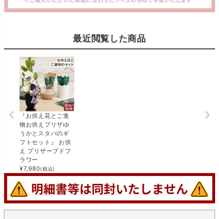
最近閲覧した商品
『お供え花とご進
物お供えプリザゆ
うかとスタバのギ
フトセット』 お供
え プリザーブドフ
ラワー
¥
7,980
(税込)