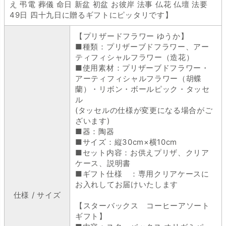
え 弔電 葬儀 命日 新盆 初盆 お彼岸 法事 仏花 仏壇 法要
49日 四十九日に贈るギフトにピッタリです】
【プリザードフラワー ゆうか】
■種類：プリザーブドフラワー、アー
ティフィシャルフラワー（造花）
■使用素材：プリザーブドフラワー・
アーティフィシャルフラワー（胡蝶
蘭）・リボン・ボールピック・タッセ
ル
(タッセルの仕様が変更になる場合がご
ざいます)
■器：陶器
■サイズ：縦30cm×横10cm
■セット内容：お供えプリザ、クリア
ケース、説明書
■ギフト仕様 ：専用クリアケースに
お入れしてお届けいたします
仕様 / サイズ
【スターバックス コーヒーアソート
ギフト】