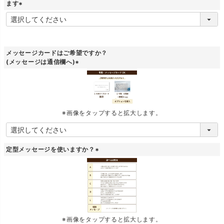
)
ます
(
必
須
)
メッセージカードはご希望ですか？
(メッセージは通信欄へ)
(
必
須
)
※画像をタップすると拡大します。
定型メッセージを使いますか？
(
必
須
)
※画像をタップすると拡大します。