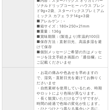
■内容：スターバックス オリガミパー
ソナルドリップコーヒー ハウス ブレン
ド9g×2袋、スターバックスプレミアム
ミックス カフェ ラテ14g×3袋
■アレルゲン：-
■箱サイズ：180×250×21mm
■重量：136g
■賞味期限：(製造より)常温約100日
■保存方法：直射日光、高温多湿を避
けて保存
■個別メッセージご希望の方はメッセ
ージを注文手続き画面の「通信欄」に
ご記載くださいませ
・お花の痛みや色あせを早めますの
で、湿気・直射日光を避けてお飾りく
ださいませ
・自然素材を使用しているため、時期
やロットにより色味が異なります。
・長く観賞いただけるプリザですが、
時間の経過で色味の変化が生じます。
・ひとつひとつ異なる風合いと共に、