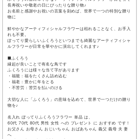
長寿祝いや敬老の日にぴったりな贈り物♪
お名前と感謝やお祝いの言葉を刻めば、世界で一つの特別な贈り
物に
鮮やかなアーティフィシャルフラワーは枯れることなく、お手入
れも不要。
ぽってり愛らしいふくろうといつまでも綺麗なアーティフィシャ
ルフラワーが日常を華やかに演出してくれます♪
■ふくろう
縁起が良いことで有名な鳥です
ふくろうには様々な当て字があります
・福籠：福をたくさん詰め込む
・福老：豊かに年をとる
・不苦労：苦労を払いのける
大切な人に「ふくろう」の意味を込めて、世界で一つだけの贈り
物を♪
名入れ ぽってりふくろうフラワー 単品 は、
60代 70代 80代 男性 女性 への プレゼント に おすすめ です！
お父さん お母さん おじいちゃん おばあちゃん 義父 義母 夫 妻
へ