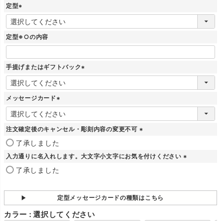
定型
(
必
須
定型※○の内容
)
手提げまたはギフトバック
(
必
須
メッセージカード
)
(
必
須
注文確定後のキャンセル・彫刻内容の変更不可
)
(
了承しました
必
入力通りに名入れします。大文字小文字にお気を付けください
須
)
(
了承しました
必
須
)
定型メッセージカードの種類はこちら
カラー
選択してください