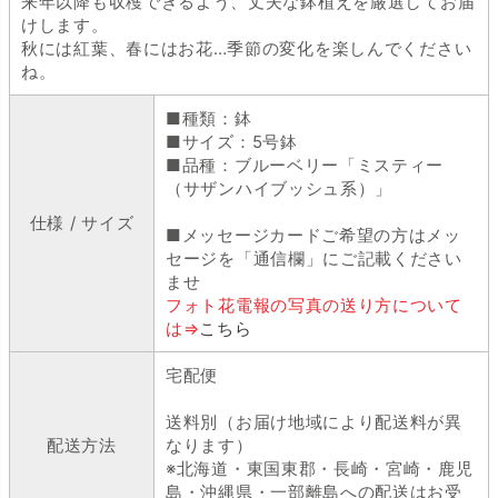
来年以降も収穫できるよう、丈夫な鉢植えを厳選してお届
けします。
秋には紅葉、春にはお花…季節の変化を楽しんでください
ね。
■種類：鉢
■サイズ：5号鉢
■品種：ブルーベリー「ミスティー
（サザンハイブッシュ系）」
仕様 / サイズ
■メッセージカードご希望の方はメッ
セージを「通信欄」にご記載ください
ませ
フォト花電報の写真の送り方について
は⇒
こちら
宅配便
送料別（お届け地域により配送料が異
配送方法
なります）
※北海道・東国東郡・長崎・宮崎・鹿児
島・沖縄県・一部離島への配送はお受