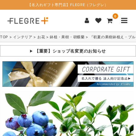
【名入れギフト専門店】FLEGRE（フレグレ）
0
TOP
インテリア
お花
鉢植・果樹・胡蝶蘭
『初夏の果樹鉢植え・ブル
【重要】ショップ名変更のお知らせ