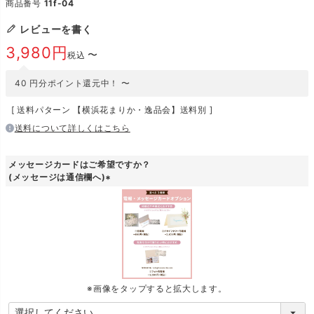
商品番号
11f-04
レビューを書く
3,980
〜
税込
40
円分ポイント還元中！
〜
送料パターン
【横浜花まりか・逸品会】送料別
送料について詳しくはこちら
メッセージカードはご希望ですか？
(メッセージは通信欄へ)
(
必
須
)
※画像をタップすると拡大します。