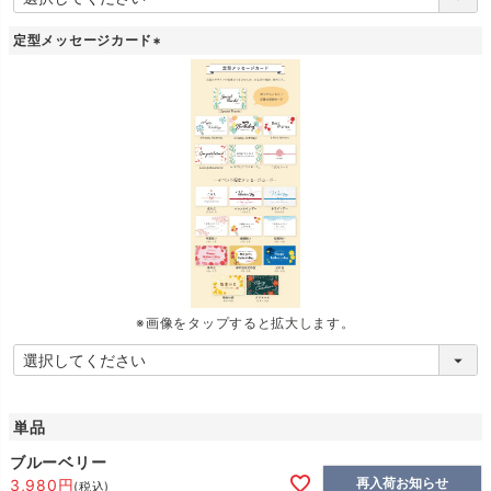
定型メッセージカード
(
必
須
)
※画像をタップすると拡大します。
単品
ブルーベリー
再入荷お知らせ
3,980
税込