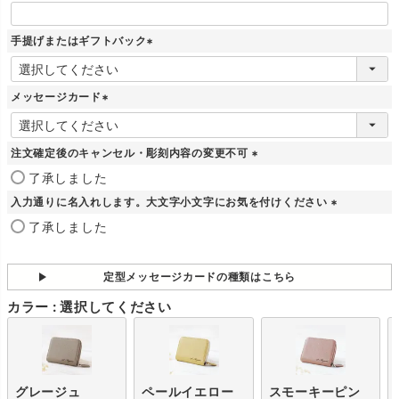
手提げまたはギフトバック
(
必
須
メッセージカード
)
(
必
須
注文確定後のキャンセル・彫刻内容の変更不可
)
(
了承しました
必
入力通りに名入れします。大文字小文字にお気を付けください
須
)
(
了承しました
必
須
)
定型メッセージカードの種類はこちら
カラー
選択してください
グレージュ
ペールイエロー
スモーキーピン