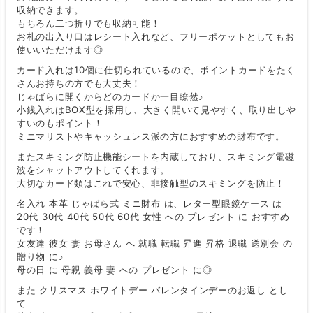
収納できます。
もちろん二つ折りでも収納可能！
お札の出入り口はレシート入れなど、フリーポケットとしてもお
使いいただけます◎
カード入れは10個に仕切られているので、ポイントカードをたく
さんお持ちの方でも大丈夫！
じゃばらに開くからどのカードか一目瞭然♪
小銭入れはBOX型を採用し、大きく開いて見やすく、取り出しや
すいのもポイント！
ミニマリストやキャッシュレス派の方におすすめの財布です。
またスキミング防止機能シートを内蔵しており、スキミング電磁
波をシャットアウトしてくれます。
大切なカード類はこれで安心、非接触型のスキミングを防止！
名入れ 本革 じゃばら式 ミニ財布 は、レター型眼鏡ケース は
20代 30代 40代 50代 60代 女性 への プレゼント に おすすめ
です！
女友達 彼女 妻 お母さん へ 就職 転職 昇進 昇格 退職 送別会 の
贈り物 に♪
母の日 に 母親 義母 妻 への プレゼント に◎
また クリスマス ホワイトデー バレンタインデーのお返し とし
て