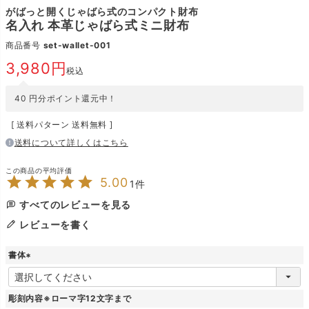
がばっと開くじゃばら式のコンパクト財布
名入れ 本革じゃばら式ミニ財布
商品番号
set-wallet-001
3,980
税込
40
円分ポイント還元中！
送料パターン
送料無料
送料について詳しくはこちら
5.00
1
すべてのレビューを見る
レビューを書く
書体
(
必
須
彫刻内容※ローマ字12文字まで
)