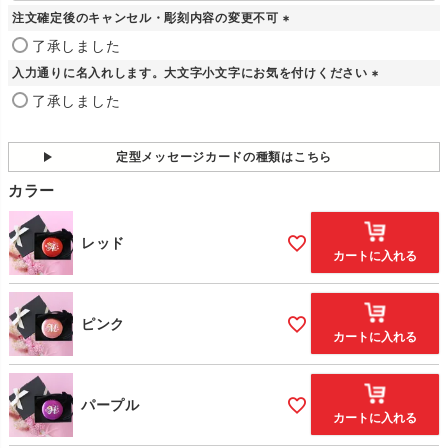
須
注文確定後のキャンセル・彫刻内容の変更不可
)
(
了承しました
必
入力通りに名入れします。大文字小文字にお気を付けください
須
)
(
了承しました
必
須
)
定型メッセージカードの種類はこちら
カラー
レッド
カートに入れる
ピンク
カートに入れる
パープル
カートに入れる