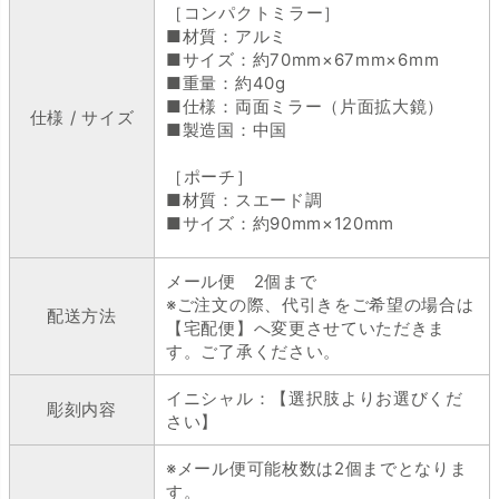
［コンパクトミラー］
■材質：アルミ
■サイズ：約70mm×67mm×6mm
■重量：約40g
■仕様：両面ミラー（片面拡大鏡）
仕様 / サイズ
■製造国：中国
［ポーチ］
■材質：スエード調
■サイズ：約90mm×120mm
メール便 2個まで
※ご注文の際、代引きをご希望の場合は
配送方法
【宅配便】へ変更させていただきま
す。ご了承ください。
イニシャル：【選択肢よりお選びくだ
彫刻内容
さい】
※メール便可能枚数は2個までとなりま
す。