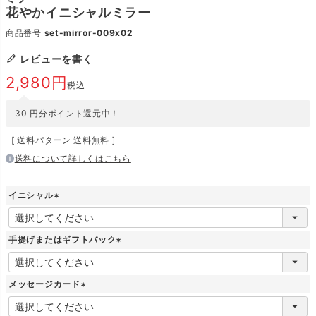
花やかイニシャルミラー
商品番号
set-mirror-009x02
レビューを書く
2,980
税込
30
円分ポイント還元中！
送料パターン
送料無料
送料について詳しくはこちら
イニシャル
(
必
須
手提げまたはギフトバック
)
(
必
須
メッセージカード
)
(
必