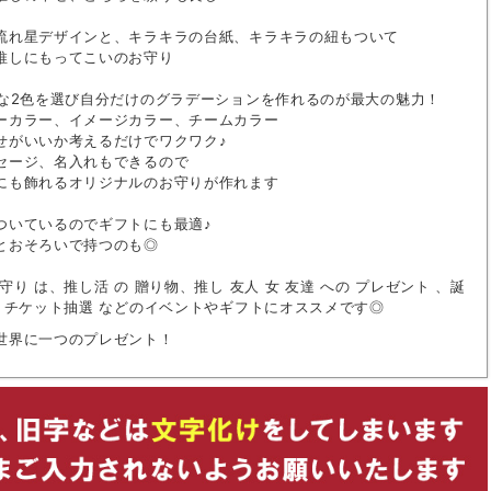
流れ星デザインと、キラキラの台紙、キラキラの紐もついて
推しにもってこいのお守り
きな2色を選び自分だけのグラデーションを作れるのが最大の魅力！
ーカラー、イメージカラー、チームカラー
せがいいか考えるだけでワクワク♪
セージ、名入れもできるので
にも飾れるオリジナルのお守りが作れます
ついているのでギフトにも最適♪
とおそろいで持つのも◎
守り は、推し活 の 贈り物、推し 友人 女 友達 への プレゼント 、誕
前 チケット抽選 などのイベントやギフトにオススメです◎
世界に一つのプレゼント！