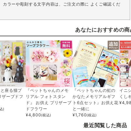
。 カラーや彫刻する文字内容は、ご注文の際に よくご確認くだ
あなたにおすすめの商
んと座る猫プ
『ペットちゃんのメモ
『ペットちゃんの虹の
イニ
リザーブドフ
リアル フォトスタン
かなたメモリアルギフ
くし
ド』 お供え プリザーブ
ト6点セット』お供え花
¥
4,9
ドフラワー
と一緒に
込)
¥
4,800
¥
1,760
(税込)
(税込)
最近閲覧した商品