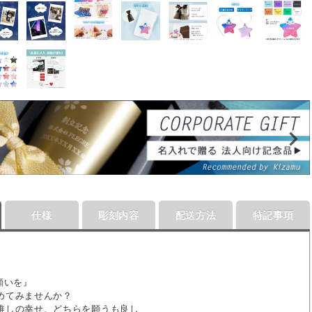
仕様
彫刻内容
配送方法
特記事項
】
願いを』
めてみませんか？
推しの幸せ、どちらを願うも良し