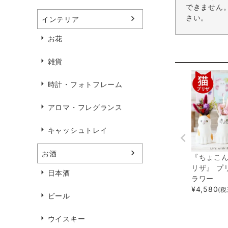
できません
さい。
インテリア
お花
雑貨
時計・フォトフレーム
アロマ・フレグランス
キャッシュトレイ
お酒
『ちょこ
リザ』 プ
日本酒
ラワー
¥
4,580
(税
ビール
ウイスキー