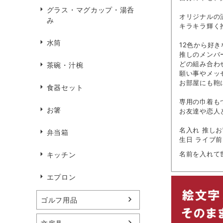
グラス・マグカップ・湯呑
オリジナルの
み
キラキラ輝く
水筒
12色から好
推しのメンバ
どの組み合わ
茶碗・汁椀
願い事やメッ
お部屋にも鞄
食器セット
専用の巾着も
お箸
お友達や恋人
名入れ 推しお
弁当箱
生日 ライブ
名前を入れて
キッチン
エプロン
ゴルフ用品