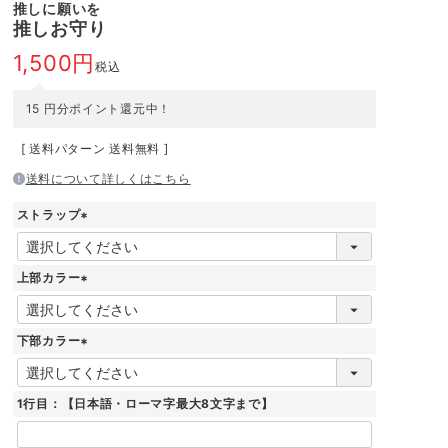
推しに願いを
推しお守り
1,500
税込
15
円分ポイント還元中！
送料パターン
送料無料
送料について詳しくはこちら
ストラップ
(
必
須
上部カラー
)
(
必
須
下部カラー
)
(
必
須
1行目：【日本語・ローマ字最大8文字まで】
)