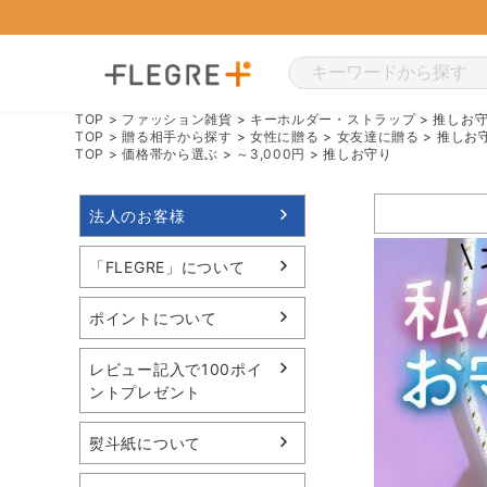
TOP
ファッション雑貨
キーホルダー・ストラップ
推しお
TOP
贈る相手から探す
女性に贈る
女友達に贈る
推しお
TOP
価格帯から選ぶ
～3,000円
推しお守り
法人のお客様
「FLEGRE」について
ポイントについて
レビュー記入で100ポイ
ントプレゼント
熨斗紙について