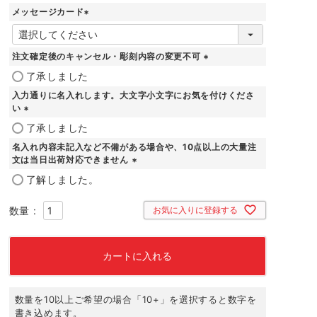
メッセージカード
(
必
須
注文確定後のキャンセル・彫刻内容の変更不可
)
(
了承しました
必
入力通りに名入れします。大文字小文字にお気を付けくださ
須
い
)
(
了承しました
必
名入れ内容未記入など不備がある場合や、10点以上の大量注
須
文は当日出荷対応できません
)
(
了解しました。
必
須
お気に入りに登録する
)
カートに入れる
数量を10以上ご希望の場合「10+」を選択すると数字を
書き込めます。