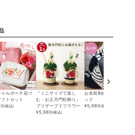
品
シャルポーチ花づ
『ミニサイズで楽し
お名前刺繍ベビーリュ
ギフトセット
む・お正月門松飾り』
ック
80
プリザーブドフラワー
¥
5,980
(税込)
(税込)
¥
5,980
(税込)