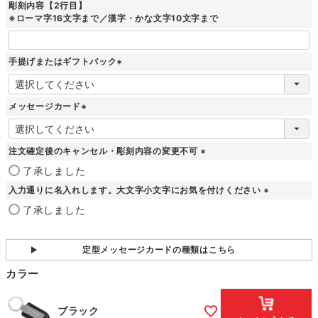
彫刻内容【2行目】
※ローマ字16文字まで／漢字・かな文字10文字まで
手提げまたはギフトバック
(
必
須
メッセージカード
)
(
必
須
注文確定後のキャンセル・彫刻内容の変更不可
)
(
了承しました
必
入力通りに名入れします。大文字小文字にお気を付けください
須
)
(
了承しました
必
須
)
定型メッセージカードの種類はこちら
カラー
ブラック