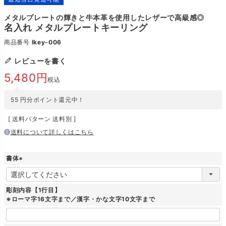
メタルプレートの輝きと牛本革を使用したレザーで高級感◎
名入れ メタルプレートキーリング
商品番号
lkey-006
レビューを書く
5,480
税込
55
円分ポイント還元中！
送料パターン
送料別
送料について詳しくはこちら
書体
(
必
須
彫刻内容【1行目】
)
※ローマ字16文字まで／漢字・かな文字10文字まで