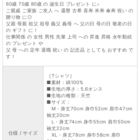
60歳 70歳 80歳 の 誕生日 プレゼント に♪
ご親戚 ご家族 ご友人 へ 還暦 古希 喜寿 米寿 傘寿 祝い の
贈り物 に◎
父親 母親 祖父 祖母 義父 義母 へ 父の日 母の日 敬老の日
の ギフト に！
仕事関係 の 女性 男性 先輩 上司 への 昇進 昇格 永年勤続
の プレゼント や
父 母 への 定年 退職 祝い の 記念品 としても おすすめ で
す！
［Tシャツ］
■素材：綿100%
■生地の厚さ：5.6オンス
■生地の種類：天竺
■サイズ：
M・身丈70cm 身巾52cm 肩巾47cm
袖丈20cm
L・身丈74cm 身巾55cm 肩巾50cm
袖丈22cm
仕様 / サイズ
XL・身丈78cm 身巾58cm 肩巾