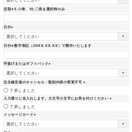
必
須
定型※5.○寿、10.〇長を選択時のみ
)
日付
(
必
須
日付※数字表記（20XX.XX.XX）で製作いたします
)
手提げまたはギフトバック
(
必
須
注文確定後のキャンセル・彫刻内容の変更不可
)
(
了承しました
必
入力通りに名入れします。大文字小文字にお気を付けください
須
)
(
了承しました
必
メッセージカード
須
)
(
必
須