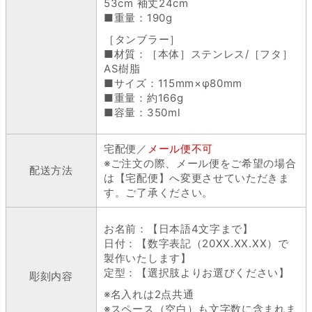
53cm 袖丈24cm
■重量：190g
［タンブラー］
■材質：［本体］ステンレス/［フタ］
AS樹脂
■サイズ：115mm×φ80mm
■重量：約166g
■容量：350ml
宅配便／
メール便不可
※ご注文の際、メール便をご希望の場合
配送方法
は【宅配便】へ変更させていただきま
す。ご了承ください。
お名前：【日本語4文字まで】
日付：【数字表記（20XX.XX.XX）で
製作いたします】
定型：【選択肢よりお選びください】
彫刻内容
※名入れは2点共通
※スペース（空白）も文字数に含まれま