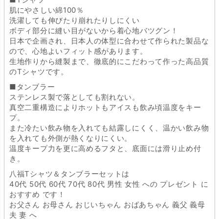
肌にやさしい綿100％
洗濯しても伸びたり崩れたりしにくい
ボディ部分に縫い目がないから着心地バツグン！
日本で企画され、日本人の体型に合わせて作られた製品な
ので、心地よいフィット感があります。
生地作りから縫製まで、徹底的にこだわって作った高品質
のTシャツです。
■タンブラー
ステンレス製で落としても割れない。
真空二重構造によりホットもアイスも飲み頃温度をキー
プ。
また冷たい飲み物を入れても結露しにくく、温かい飲み物
を入れても外側が熱くなりにくい。
温度キープ力を更に高めるフタと、底面には滑り止め付
き。
八福Tシャツ＆タンブラーセットは
40代 50代 60代 70代 80代 男性 女性 への プレゼント に
おすすめ です！
お父さん お母さん おじいちゃん おばあちゃん 義父 義母
夫 妻 へ