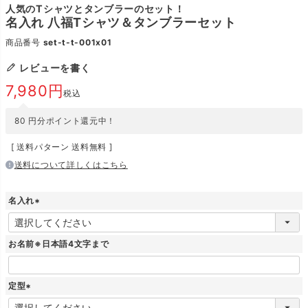
人気のTシャツとタンブラーのセット！
名入れ 八福Tシャツ＆タンブラーセット
商品番号
set-t-t-001x01
レビューを書く
7,980
税込
80
円分ポイント還元中！
送料パターン
送料無料
送料について詳しくはこちら
名入れ
(
必
須
お名前※日本語4文字まで
)
定型
(