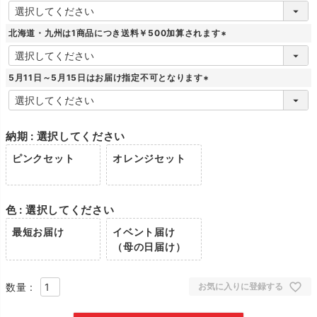
(
必
須
北海道・九州は1商品につき送料￥500加算されます
)
(
必
須
5月11日～5月15日はお届け指定不可となります
)
(
必
須
)
納期
選択してください
ピンクセット
オレンジセット
色
選択してください
最短お届け
イベント届け
（母の日届け）
お気に入りに登録する