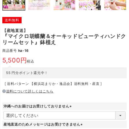
送料無料
【産地直送】
『マイクロ胡蝶蘭＆オーキッドビューティハンドク
リームセット』鉢植え
商品番号
ha-16
5,500
税込
55
円分ポイント還元中！
送料パターン
【横浜花まりか・逸品会】送料無料・産直
送料について詳しくはこちら
沖縄へのお届けはお受けしておりません
(
必
須
産地直送のためメッセージはお受けできません
)