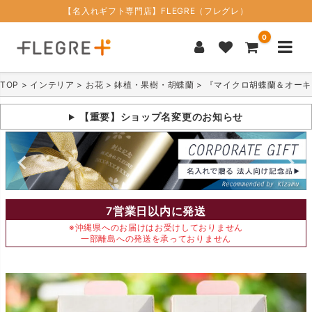
【名入れギフト専門店】FLEGRE（フレグレ）
0
TOP
インテリア
お花
鉢植・果樹・胡蝶蘭
『マイクロ胡蝶蘭＆オーキ
【重要】ショップ名変更のお知らせ
7営業日以内に発送
※沖縄県へのお届けはお受けしておりません
一部離島への発送を承っておりません