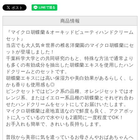
商品情報
『マイクロ胡蝶蘭＆オーキッドビューティハンドクリーム
セット』
当店でも大人気☆世界の椎名洋蘭園のマイクロ胡蝶蘭にセ
ットが登場しました！
千葉科学大学との共同研究のもと、特殊な方法で通常より
も多くの有効成分を抽出した胡蝶蘭エキスを使用したハン
ドクリームとのセットです。
胡蝶蘭エキスには高い保湿力や美白効果があるらしく、し
かも香りも使用感も◎
ピンクセットではピンク系の品種、オレンジセットではオ
レンジ系、またはイエロー系品種の胡蝶蘭とそれぞれ合わ
せたハンドクリームをセットにしてお届けいたします。
マイクロ胡蝶蘭は産地直送なので鮮度も良く、アクアポッ
トに入っているので水やりも2週間に一度程度でOK！
お手入れも簡単で、きれいも長持ちします。
普段から美容に気を遣っているお母さんやおばあちゃんへ