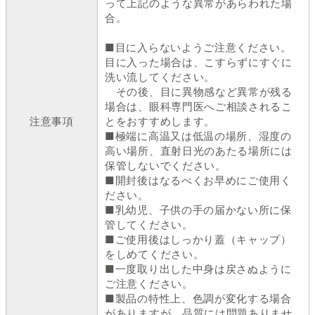
って上記のような異常があらわれた場
合。
■目に入らないようご注意ください。
目に入った場合は、こすらずにすぐに
洗い流してください。
その後、目に異物感など異常が残る
場合は、眼科専門医へご相談されるこ
注意事項
とをおすすめします。
■極端に高温又は低温の場所、湿度の
高い場所、直射日光のあたる場所には
保管しないでください。
■開封後はなるべくお早めにご使用く
ださい。
■乳幼児、子供の手の届かない所に保
管してください。
■ご使用後はしっかり蓋（キャップ）
をしめてください。
■一度取り出した中身は戻さぬように
ご注意ください。
■製品の特性上、色調が変化する場合
がありますが、品質には問題ありませ