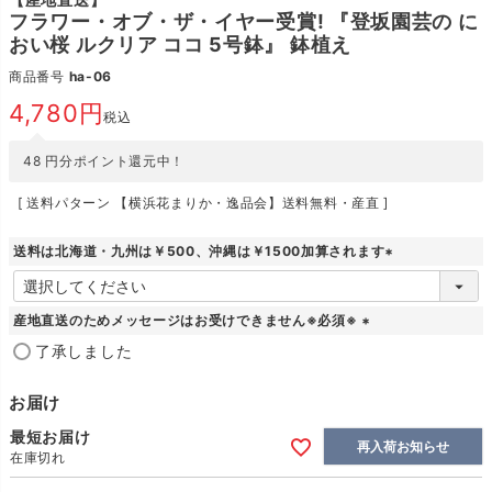
フラワー・オブ・ザ・イヤー受賞! 『登坂園芸の に
おい桜 ルクリア ココ 5号鉢』 鉢植え
商品番号
ha-06
4,780
税込
48
円分ポイント還元中！
送料パターン
【横浜花まりか・逸品会】送料無料・産直
送料は北海道・九州は￥500、沖縄は￥1500加算されます
(
必
須
産地直送のためメッセージはお受けできません※必須※
)
(
了承しました
必
須
お届け
)
最短お届け
再入荷お知らせ
在庫切れ