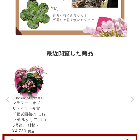
最近閲覧した商品
フラワー・オブ・
ザ・イヤー受賞!
『登坂園芸の にお
い桜 ルクリア ココ
5号鉢』 鉢植え
¥
4,780
(税込)