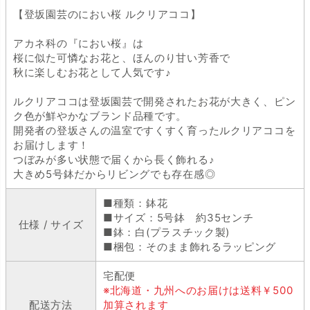
【登坂園芸のにおい桜 ルクリアココ】
アカネ科の『におい桜』は
桜に似た可憐なお花と、ほんのり甘い芳香で
秋に楽しむお花として人気です♪
ルクリアココは登坂園芸で開発されたお花が大きく、ピン
ク色が鮮やかなブランド品種です。
開発者の登坂さんの温室ですくすく育ったルクリアココを
お届けします！
つぼみが多い状態で届くから長く飾れる♪
大きめ5号鉢だからリビングでも存在感◎
■種類：鉢花
■サイズ：5号鉢 約35センチ
仕様 / サイズ
■鉢：白(プラスチック製)
■梱包：そのまま飾れるラッピング
宅配便
※北海道・九州へのお届けは送料￥500
配送方法
加算されます