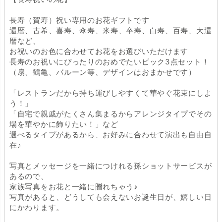
長寿（賀寿）祝い専用のお花ギフトです
還暦、古希、喜寿、傘寿、米寿、卒寿、白寿、百寿、大還
暦など、
お祝いのお色に合わせてお花をお選びいただけます
長寿のお祝いにぴったりのおめでたいピック3点セット！
（扇、鶴亀、バルーン等、デザインはおまかせです）
「レストランだから持ち運びしやすくて華やぐ花束にしよ
う！」
「自宅で親戚がたくさん集まるからアレンジタイプでその
場を華やかに飾りたい！」など
選べるタイプがあるから、お好みに合わせて演出も自由自
在♪
写真とメッセージを一緒につけれる孫ショットサービスが
あるので、
家族写真をお花と一緒に贈れちゃう♪
写真があると、どうしても会えないお誕生日が、嬉しい日
にかわります。