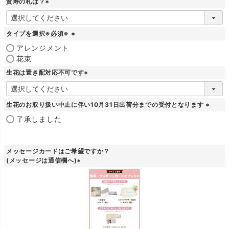
賀寿の札は？
)
(
必
須
タイプを選択※必須※
)
(
アレンジメント
必
花束
須
生花は置き配対応不可です
)
(
必
須
生花のお取り扱い中止に伴い10月31日出荷分までの受付となります
)
(
了承しました
必
須
)
メッセージカードはご希望ですか？
(メッセージは通信欄へ)
(
必
須
)