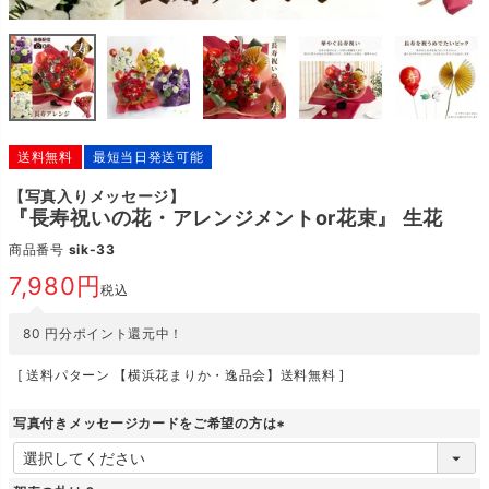
送料無料
最短当日発送可能
【写真入りメッセージ】
『長寿祝いの花・アレンジメントor花束』 生花
商品番号
sik-33
7,980
税込
80
円分ポイント還元中！
送料パターン
【横浜花まりか・逸品会】送料無料
写真付きメッセージカードをご希望の方は
(
必
須