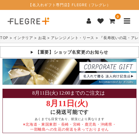
【名入れギフト専門店】FLEGRE（フレグレ）
0
TOP
インテリア
お花
アレンジメント・リース
『長寿祝いの花・アレ
【重要】ショップ名変更のお知らせ
に発送可能です
あくまでも目安であり、状況により異なります
※北海道・東国東郡・長崎・宮崎・鹿児島・沖縄県・
一部離島への生花の発送を承っておりません