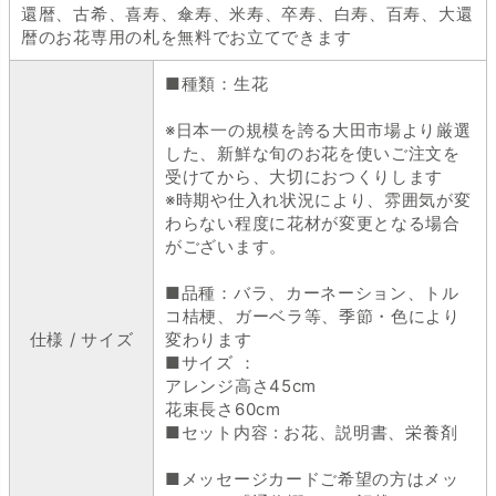
還暦、古希、喜寿、傘寿、米寿、卒寿、白寿、百寿、大還
暦のお花専用の札を無料でお立てできます
■種類：生花
※日本一の規模を誇る大田市場より厳選
した、新鮮な旬のお花を使いご注文を
受けてから、大切におつくりします
※時期や仕入れ状況により、雰囲気が変
わらない程度に花材が変更となる場合
がございます。
■品種：バラ、カーネーション、トル
コ桔梗、ガーベラ等、季節・色により
仕様 / サイズ
変わります
■サイズ ：
アレンジ高さ45cm
花束長さ60cm
■セット内容 : お花、説明書、栄養剤
■メッセージカードご希望の方はメッ