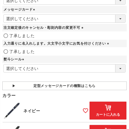
必
須
メッセージカード
)
(
必
須
注文確定後のキャンセル・彫刻内容の変更不可
)
(
了承しました
必
入力通りに名入れします。大文字小文字にお気を付けください
須
)
(
了承しました
必
熨斗シール
須
)
(
必
須
)
定型メッセージカードの種類はこちら
カラー
ネイビー
カートに入れる