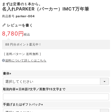
まずは定番の１本から。
名入れPARKER（パーカー）IMCT万年筆
商品番号
parker-004
レビューを書く
8,780
税込
88
円分ポイント還元中！
送料パターン
送料無料
送料について詳しくはこちら
書体
(
必
須
彫刻内容※日本語7文字／英数字15文字まで
)
手提げまたはギフトバック
(