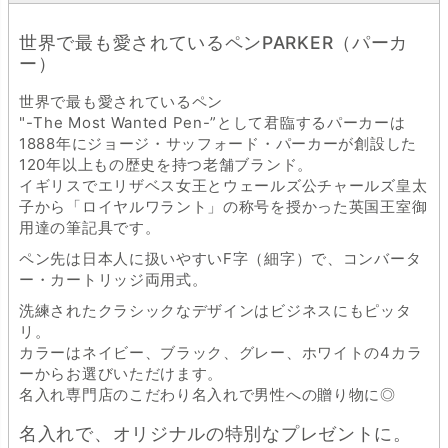
世界で最も愛されているペンPARKER（パーカ
ー）
世界で最も愛されているペン
"-The Most Wanted Pen-”として君臨するパーカーは
1888年にジョージ・サッフォード・パーカーが創設した
120年以上もの歴史を持つ老舗ブランド。
イギリスでエリザベス女王とウェールズ公チャールズ皇太
子から「ロイヤルワラント」の称号を授かった英国王室御
用達の筆記具です。
ペン先は日本人に扱いやすいF字（細字）で、コンバータ
ー・カートリッジ両用式。
洗練されたクラシックなデザインはビジネスにもピッタ
リ。
カラーはネイビー、ブラック、グレー、ホワイトの4カラ
ーからお選びいただけます。
名入れ専門店のこだわり名入れで男性への贈り物に◎
名入れで、オリジナルの特別なプレゼントに。