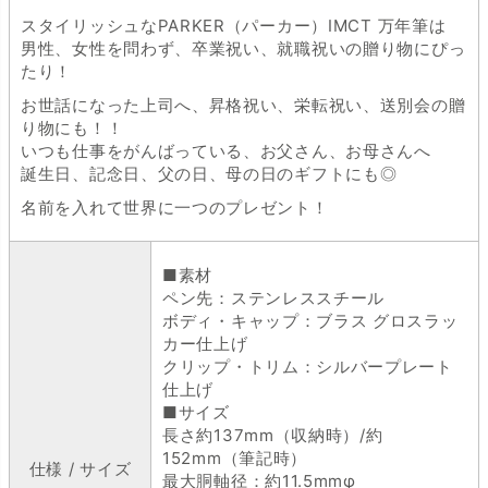
スタイリッシュなPARKER（パーカー）IMCT 万年筆は
男性、女性を問わず、卒業祝い、就職祝いの贈り物にぴっ
たり！
お世話になった上司へ、昇格祝い、栄転祝い、送別会の贈
り物にも！！
いつも仕事をがんばっている、お父さん、お母さんへ
誕生日、記念日、父の日、母の日のギフトにも◎
名前を入れて世界に一つのプレゼント！
■素材
ペン先：ステンレススチール
ボディ・キャップ：ブラス グロスラッ
カー仕上げ
クリップ・トリム：シルバープレート
仕上げ
■サイズ
長さ約137mm（収納時）/約
152mm（筆記時）
仕様 / サイズ
最大胴軸径：約11.5mmφ