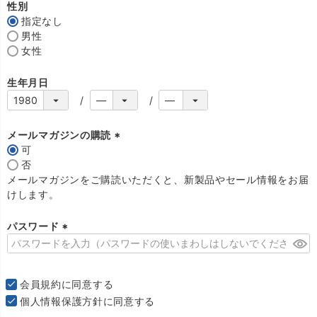
須
性別
)
指定なし
男性
女性
生年月日
メールマガジンの購読
可
(
否
必
メールマガジンをご購読いただくと、新製品やセール情報をお届
須
けします。
)
パスワード
(
必
須
会員規約
に同意する
)
個人情報保護方針
に同意する