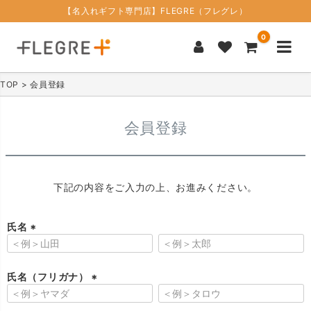
【名入れギフト専門店】FLEGRE（フレグレ）
0
TOP
会員登録
会員登録
下記の内容をご入力の上、お進みください。
氏名
(
必
須
氏名（フリガナ）
)
(
必