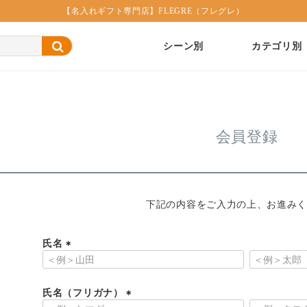
【名入れギフト専門店】FLEGRE（フレグレ）
シーン別
カテゴリ別
会員登録
下記の内容をご入力の上、お進み
氏名
(
必
須
氏名（フリガナ）
)