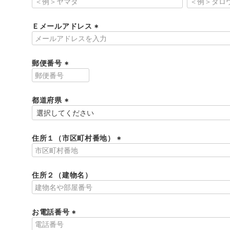
(
必
須
Ｅメールアドレス
)
(
必
須
郵便番号
)
(
必
須
都道府県
)
(
必
須
住所１（市区町村番地）
)
(
必
須
住所２（建物名）
)
お電話番号
(