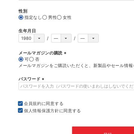
必
須
性別
)
指定なし
男性
女性
生年月日
メールマガジンの購読
可
否
(
メールマガジンをご購読いただくと、新製品やセール情報
必
須
パスワード
)
(
必
須
会員規約
に同意する
)
個人情報保護方針
に同意する