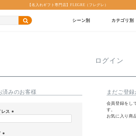
【名入れギフト専門店】FLEGRE（フレグレ）
シーン別
カテゴリ別
ログイン
お済みのお客様
まだご登録
会員登録をし
す。
ドレス
お気に入り商
(
必
須
ド