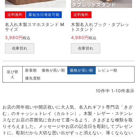
送料無料
最短当日発送可能
送料無料
名入れ木製スマホスタンド M
木製名入れブック・タブレッ
サイズ
トスタンド
3,980
4,980
税込
税込
在庫切れ
在庫切れ
新着順
価格が高い順
価格が安い順
レビュー順
並び替
え
優先度順
10
件中
1
-
10
件表示
お店の周年祝いや開店祝いに大人気、名入れギフト専門店「きざ
む」のキャッシュトレイ（カルトン）。木製・レザー・ステンレ
スなどお店の雰囲気に合わせて選べるよう、さまざまな種類を取
りそろえました。メッセージやお店の記念日を彫刻してプレゼン
トに。彫刻だから大切な思い出がずっと消えない、薄くならない