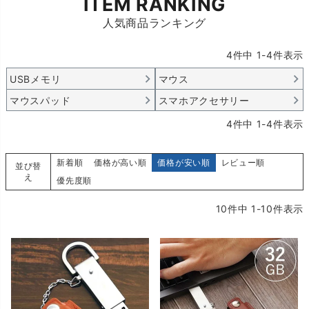
ITEM RANKING
人気商品ランキング
4
件中
1
-
4
件表示
USBメモリ
マウス
マウスパッド
スマホアクセサリー
4
件中
1
-
4
件表示
新着順
価格が高い順
価格が安い順
レビュー順
並び替
え
優先度順
10
件中
1
-
10
件表示