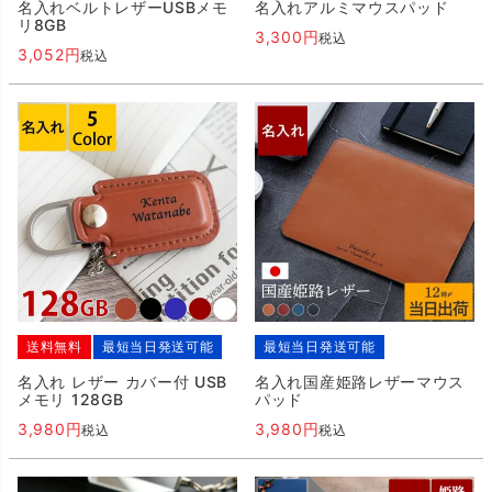
名入れベルトレザーUSBメモ
名入れアルミマウスパッド
リ8GB
3,300
税込
3,052
税込
送料無料
最短当日発送可能
最短当日発送可能
名入れ レザー カバー付 USB
名入れ国産姫路レザーマウス
メモリ 128GB
パッド
3,980
3,980
税込
税込