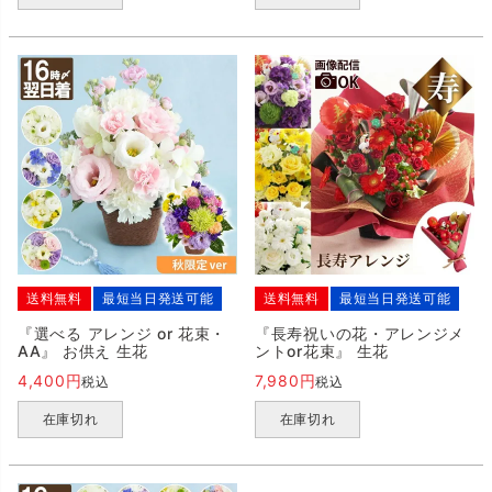
送料無料
最短当日発送可能
送料無料
最短当日発送可能
『選べる アレンジ or 花束・
『長寿祝いの花・アレンジメ
AA』 お供え 生花
ントor花束』 生花
4,400
7,980
税込
税込
在庫切れ
在庫切れ