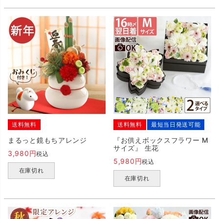
送料無料
送料無料
最短当日発送可能
まるっと鏡もちアレンジ
『お供えボックスフラワー M
サイズ』 生花
3,980
税込
5,980
税込
在庫切れ
在庫切れ