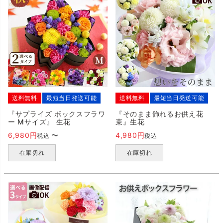
送料無料
最短当日発送可能
送料無料
最短当日発送可能
『サプライズ ボックスフラワ
『そのまま飾れるお供え花
ー Mサイズ』 生花
束』生花
6,980
〜
4,980
税込
税込
在庫切れ
在庫切れ