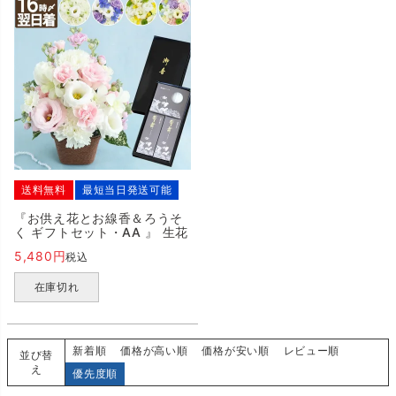
送料無料
最短当日発送可能
『お供え花とお線香＆ろうそ
く ギフトセット・AA 』 生花
5,480
税込
在庫切れ
新着順
価格が高い順
価格が安い順
レビュー順
並び替
え
優先度順