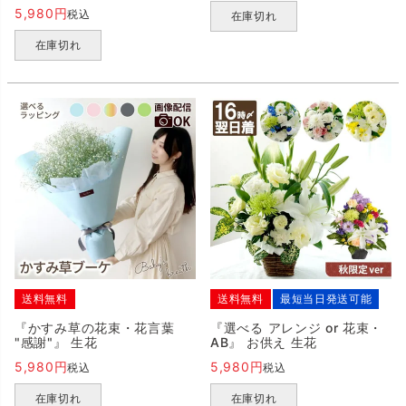
5,980
税込
在庫切れ
在庫切れ
送料無料
送料無料
最短当日発送可能
『かすみ草の花束・花言葉
『選べる アレンジ or 花束・
"感謝"』 生花
AB』 お供え 生花
5,980
5,980
税込
税込
在庫切れ
在庫切れ