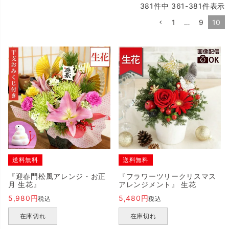
381
件中
361
-
381
件表示
1
…
9
10
送料無料
送料無料
『迎春門松風アレンジ・お正
『フラワーツリークリスマス
月 生花』
アレンジメント』 生花
5,980
5,480
税込
税込
在庫切れ
在庫切れ