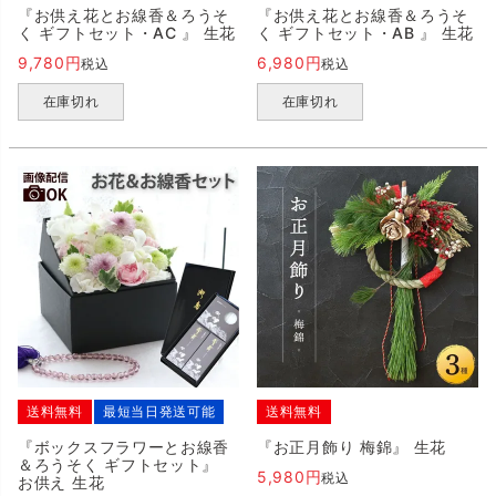
『お供え花とお線香＆ろうそ
『お供え花とお線香＆ろうそ
く ギフトセット・AC 』 生花
く ギフトセット・AB 』 生花
9,780
6,980
税込
税込
在庫切れ
在庫切れ
送料無料
最短当日発送可能
送料無料
『ボックスフラワーとお線香
『お正月飾り 梅錦』 生花
＆ろうそく ギフトセット』
5,980
税込
お供え 生花