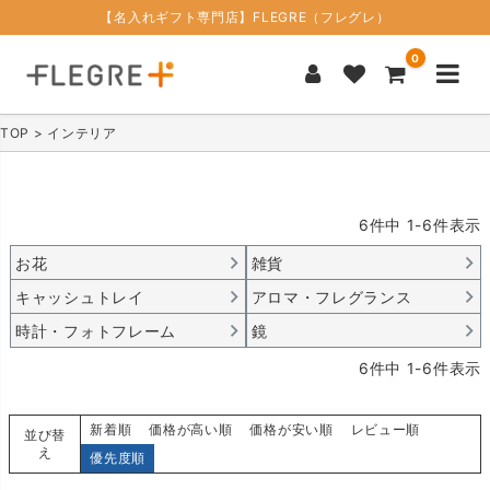
【名入れギフト専門店】FLEGRE（フレグレ）
0
TOP
インテリア
6
件中
1
-
6
件表示
お花
雑貨
キャッシュトレイ
アロマ・フレグランス
時計・フォトフレーム
鏡
6
件中
1
-
6
件表示
新着順
価格が高い順
価格が安い順
レビュー順
並び替
え
優先度順