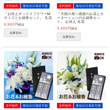
送料無料
最短当日発送可能
送料無料
最短当日発送可能
『お供えボックスフラワーM
『天国の母へ感謝のお花とカ
サイズとお線香セット』 生花
ーネーションのお線香セッ
ト』 お供え 生花
6,980
税込
5,480
税込
在庫切れ
在庫切れ
送料無料
最短当日発送可能
送料無料
最短当日発送可能