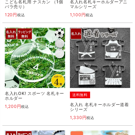
こども名札用 ナスカン （1個
名入れ名札キーホルダーアニ
バラ売り）
マルシリーズ
120
1,100
税込
税込
名入れOK! スポーツ 名札キー
送料無料
ホルダー
名入れ 名札キーホルダー道着
1,200
税込
シリーズ
1,330
税込