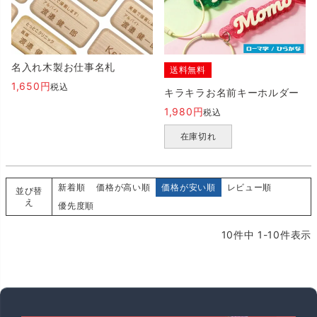
名入れ木製お仕事名札
送料無料
1,650
税込
キラキラお名前キーホルダー
1,980
税込
在庫切れ
新着順
価格が高い順
価格が安い順
レビュー順
並び替
え
優先度順
10
件中
1
-
10
件表示