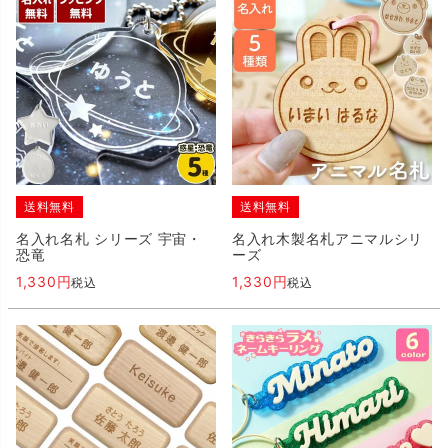
送料無料
送料無料
名入れ名札 シリーズ 宇宙・
名入れ木製名札アニマルシリ
恐竜
ーズ
1,330
1,330
税込
税込