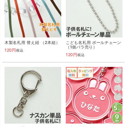
木製名札用 替え紐 （2本組）
こども名札用 ボールチェーン
（1個バラ売り）
120
税込
120
税込