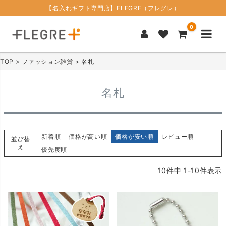
【名入れギフト専門店】FLEGRE（フレグレ）
0
TOP
ファッション雑貨
名札
名札
新着順
価格が高い順
価格が安い順
レビュー順
並び替
え
優先度順
10
件中
1
-
10
件表示