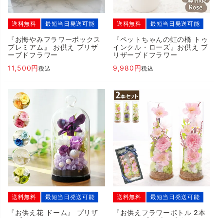
送料無料
最短当日発送可能
送料無料
最短当日発送可能
『お悔やみフラワーボックス
『ペットちゃんの虹の橋 トゥ
プレミアム』 お供え プリザ
インクル・ローズ』お供え プ
ーブドフラワー
リザーブドフラワー
11,500
9,980
税込
税込
送料無料
最短当日発送可能
送料無料
最短当日発送可能
『お供え花 ドーム』 プリザ
『お供えフラワーボトル 2本