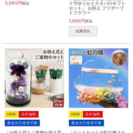
3,980
リザゆうかとスタバのギフト
税込
セット』 お供え プリザーブ
ドフラワー
7,980
税込
在庫切れ
NEW
送料無料
NEW
送料無料
最短当日発送可能
最短当日発送可能
『お供え花とご進物お供え花
『ペットちゃんの虹の橋スト