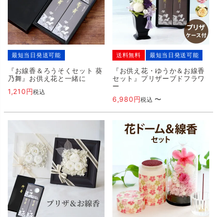
最短当日発送可能
送料無料
最短当日発送可能
『お線香＆ろうそくセット 葵
『お供え花・ゆうか＆お線香
乃舞』お供え花と一緒に
セット』プリザーブドフラワ
ー
1,210
税込
6,980
〜
税込