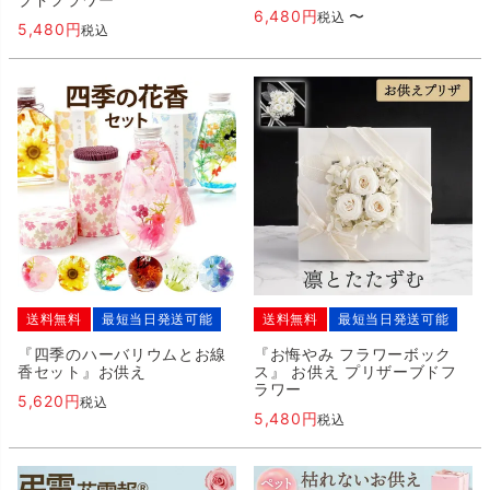
6,480
〜
税込
5,480
税込
送料無料
最短当日発送可能
送料無料
最短当日発送可能
『四季のハーバリウムとお線
『お悔やみ フラワーボック
香セット』お供え
ス』 お供え プリザーブドフ
ラワー
5,620
税込
5,480
税込