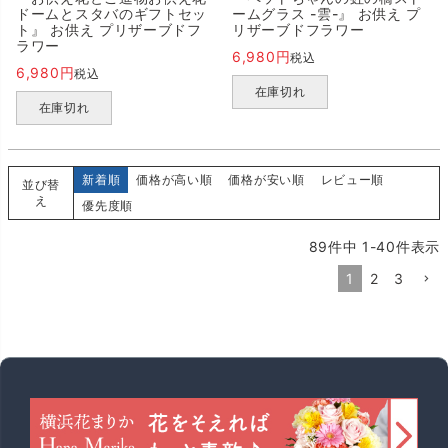
ドームとスタバのギフトセッ
ームグラス -雲-』 お供え プ
ト』 お供え プリザーブドフ
リザーブドフラワー
ラワー
6,980
税込
6,980
税込
在庫切れ
在庫切れ
新着順
価格が高い順
価格が安い順
レビュー順
並び替
え
優先度順
89
件中
1
-
40
件表示
1
2
3