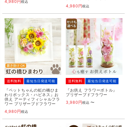
4,980
税込
4,980
税込
送料無料
最短当日発送可能
送料無料
最短当日発送可能
『ペットちゃんの虹の橋ひま
『お供え フラワーボトル』
わりボックス・ハピネス』お
プリザーブドフラワー
供え アーティフィシャルフラ
3,980
〜
税込
ワー プリザーブドフラワー
4,980
税込