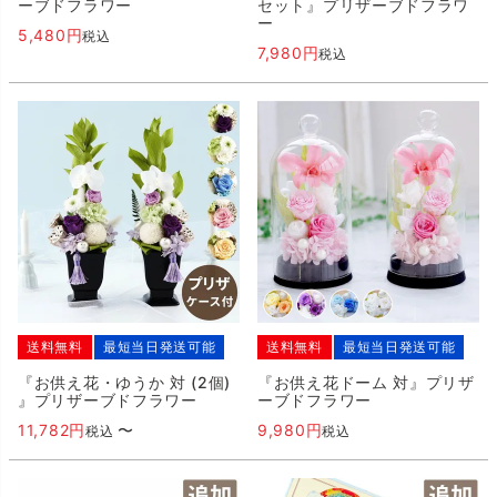
ーブドフラワー
セット』プリザーブドフラワ
ー
5,480
税込
7,980
税込
送料無料
最短当日発送可能
送料無料
最短当日発送可能
『お供え花・ゆうか 対 (2個)
『お供え花ドーム 対』プリザ
』プリザーブドフラワー
ーブドフラワー
11,782
〜
9,980
税込
税込