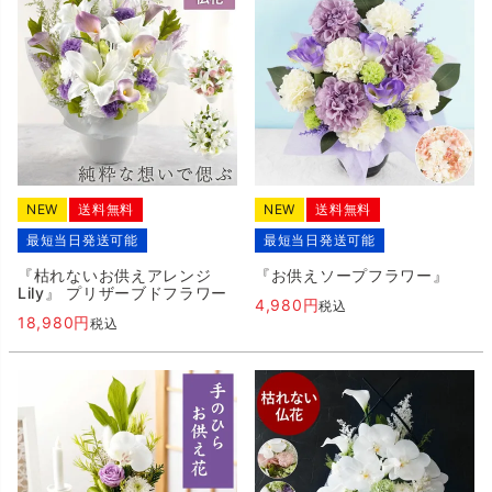
NEW
送料無料
NEW
送料無料
最短当日発送可能
最短当日発送可能
『枯れないお供えアレンジ
『お供えソープフラワー』
Lily』 プリザーブドフラワー
4,980
税込
18,980
税込