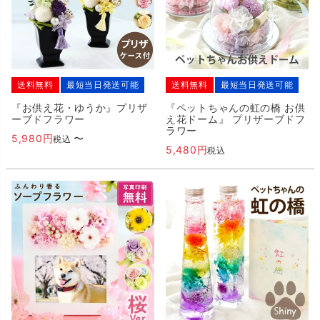
送料無料
最短当日発送可能
送料無料
最短当日発送可能
『お供え花・ゆうか』プリザ
『ペットちゃんの虹の橋 お供
ーブドフラワー
え花ドーム』 プリザーブドフ
ラワー
5,980
〜
税込
5,480
税込