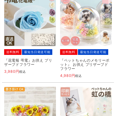
送料無料
最短当日発送可能
送料無料
最短当日発送可能
『花電報 弔電』お供え プリ
『ペットちゃんのメモリーポ
ザーブドフラワー
ット』 お供え プリザーブド
フラワー
3,980
税込
4,980
税込