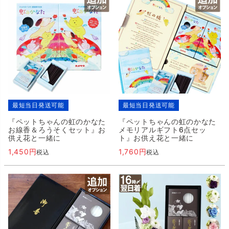
最短当日発送可能
最短当日発送可能
『ペットちゃんの虹のかなた
『ペットちゃんの虹のかなた
お線香＆ろうそくセット』お
メモリアルギフト6点セッ
供え花と一緒に
ト』お供え花と一緒に
1,450
1,760
税込
税込