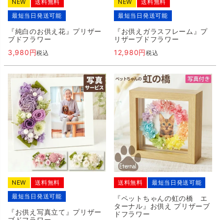
NEW
送料無料
NEW
送料無料
最短当日発送可能
最短当日発送可能
『純白のお供え花』プリザー
『お供えガラスフレーム』プ
ブドフラワー
リザーブドフラワー
3,980
12,980
税込
税込
NEW
送料無料
送料無料
最短当日発送可能
最短当日発送可能
『ペットちゃんの虹の橋 エ
ターナル』お供え プリザーブ
『お供え写真立て』プリザー
ドフラワー
ブドフラワー