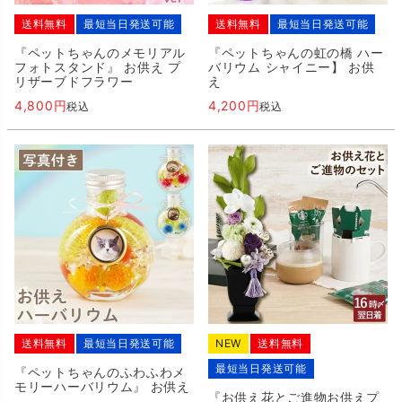
送料無料
最短当日発送可能
送料無料
最短当日発送可能
『ペットちゃんのメモリアル
『ペットちゃんの虹の橋 ハー
フォトスタンド』 お供え プ
バリウム シャイニー】 お供
リザーブドフラワー
え
4,800
4,200
税込
税込
送料無料
最短当日発送可能
NEW
送料無料
最短当日発送可能
『ペットちゃんのふわふわメ
モリーハーバリウム』 お供え
『お供え花とご進物お供えプ