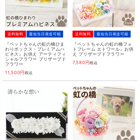
送料無料
最短当日発送可能
送料無料
最短当日発送可能
『ペットちゃんの虹の橋ひま
『ペットちゃんの虹の橋フォ
わりボックス・プレミアムハ
トフレーム エトワール』お供
ピネス』お供え アーティフィ
え プリザーブドフラワー
シャルフラワー プリザーブド
7,580
税込
フラワー
11,500
税込