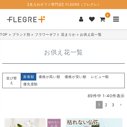
【名入れギフト専門店】FLEGRE（フレグレ）
0
TOP
ブランド別
フラワーギフト 花まりか
お供え花一覧
お供え花一覧
新着順
価格が高い順
価格が安い順
レビュー順
並び替
え
優先度順
89
件中
1
-
40
件表示
1
2
3