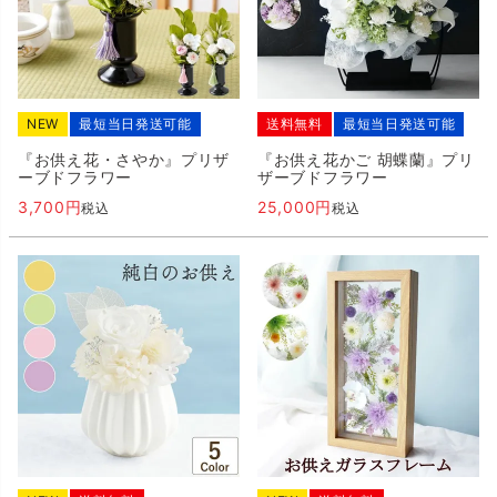
NEW
最短当日発送可能
送料無料
最短当日発送可能
『お供え花・さやか』プリザ
『お供え花かご 胡蝶蘭』プリ
ーブドフラワー
ザーブドフラワー
3,700
25,000
税込
税込